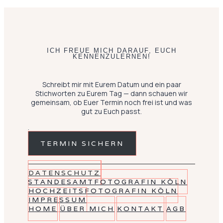
ICH FREUE MICH DARAUF, EUCH
KENNENZULERNEN!
Schreibt mir mit Eurem Datum und ein paar
Stichworten zu Eurem Tag — dann schauen wir
gemeinsam, ob Euer Termin noch frei ist und was
gut zu Euch passt.
.
TERMIN SICHERN
DATENSCHUTZ
STANDESAMTFOTOGRAFIN KÖLN
HOCHZEITSFOTOGRAFIN KÖLN
IMPRESSUM
HOME
ÜBER MICH
KONTAKT
AGB